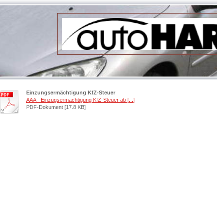
Einzungsermächtigung KfZ-Steuer
AAA - Einzugsermächtigung KfZ-Steuer ab [...]
PDF-Dokument [17.8 KB]