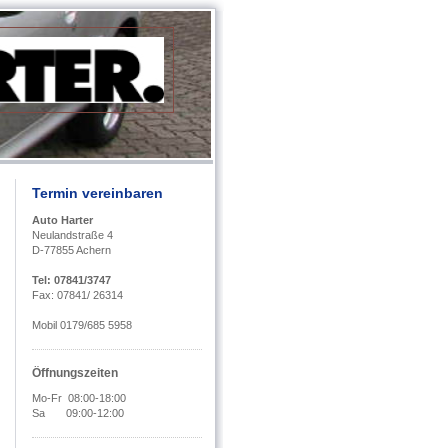
Termin vereinbaren
Auto Harter
Neulandstraße 4
D-77855 Achern
Tel: 07841/3747
Fax: 07841/ 26314
Mobil 0179/685 5958
Öffnungszeiten
Mo-Fr 08:00-18:00
Sa 09:00-12:00